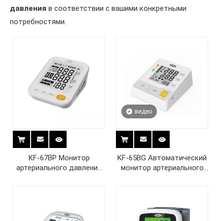
давления
в соответствии с вашими конкретными
потребностями.
видео
KF-67BP Монитор
KF-65BG Автоматический
артериального давления
монитор артериального
для обнаружения
давления на плече
мерцательной аритмии