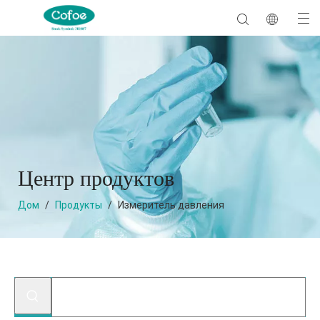
Центр продуктов
Дом
/
Продукты
/
Измеритель давления