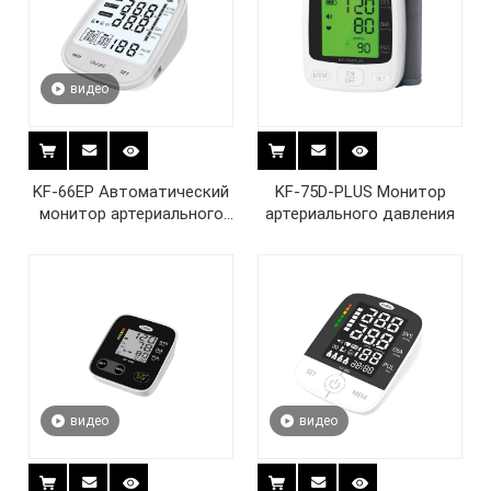
видео
KF-66EP Автоматический
KF-75D-PLUS Монитор
монитор артериального
артериального давления
давления на плече
видео
видео