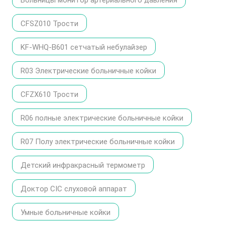
Больницы монитор артериального давления
счетчик цифровой
монитор артериального
давления
CFSZ010 Трости
KF-WHQ-B601 сетчатый небулайзер
R03 Электрические больничные койки
CFZX610 Трости
R06 полные электрические больничные койки
R07 Полу электрические больничные койки
Детский инфракрасный термометр
Доктор CIC слуховой аппарат
Умные больничные койки