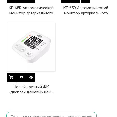
KF-65R Автоматический
KF-65D Автоматический
монитор артериального
монитор артериального
давления на плече
давления на плече
Новый крупный ЖК
-дисплей дешевых цены
автоматические
портативные типа
верхнего плеча цифровой
сфигмоманометр BP