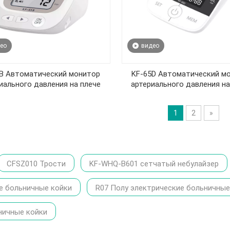
ео
видео
5B Автоматический монитор
KF-65D Автоматический м
иального давления на плече
артериального давления на
1
2
»
CFSZ010 Трости
KF-WHQ-B601 сетчатый небулайзер
е больничные койки
R07 Полу электрические больничные
ничные койки