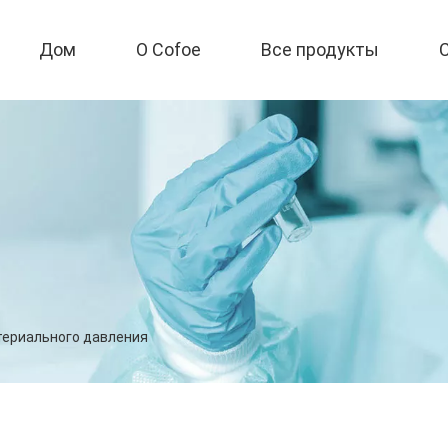
Дом
О Cofoe
Все продукты
териального давления