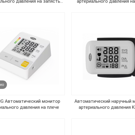
ального давления на запястье
артериального давления на
KF-75C
ео
BG Автоматический монитор
Автоматический наручный 
иального давления на плече
артериального давления K