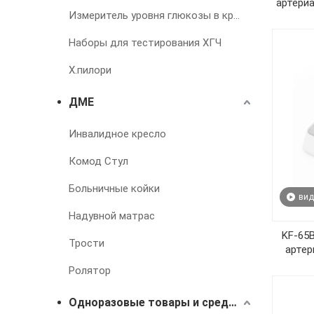
артери
Измеритель уровня глюкозы в крови
Наборы для тестирования ХГЧ
Х.пилори
ДМЕ
Инвалидное кресло
Комод Стул
Больничные койки
вид
Надувной матрас
KF-65
Трости
артер
Ролятор
Одноразовые товары и средства для лечения недержания