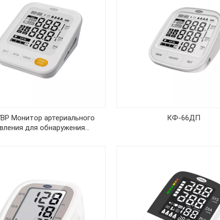
7BP Монитор артериального
КФ-66ДП
вления для обнаружения
мерцательной аритмии