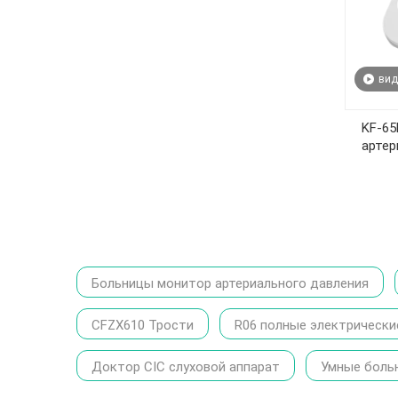
вид
KF-6
артер
Больницы монитор артериального давления
CFZX610 Трости
R06 полные электрически
Доктор CIC слуховой аппарат
Умные боль