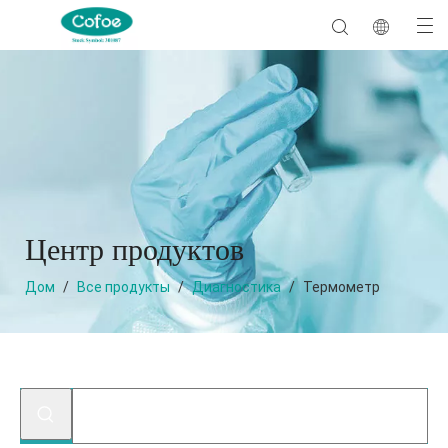
Центр продуктов
Дом
/
Все продукты
/
Диагностика
/
Термометр