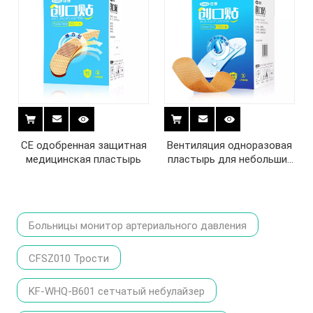
CE одобренная защитная
Вентиляция одноразовая
медицинская пластырь
пластырь для небольших
ран
Больницы монитор артериального давления
CFSZ010 Трости
KF-WHQ-B601 сетчатый небулайзер