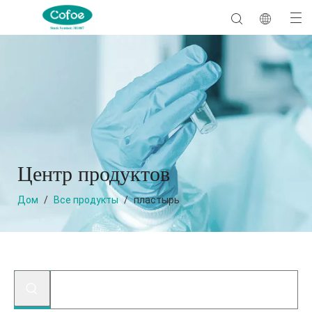
Центр продуктов
Дом
/
Все продукты
/
пластырь