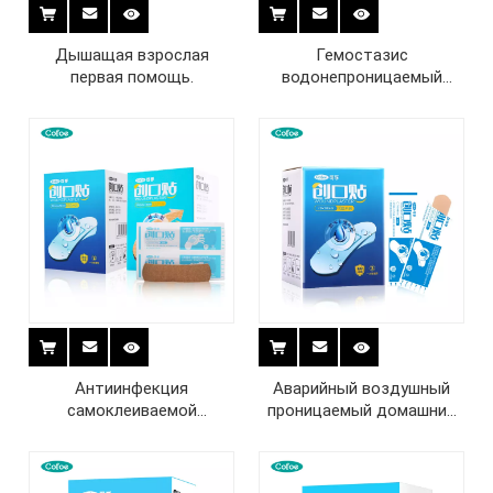
Дышащая взрослая
Гемостазис
первая помощь.
водонепроницаемый
большой полосой
пластырь
Антиинфекция
Аварийный воздушный
самоклеиваемой
проницаемый домашний
индивидуальной
пластырь
пластырь