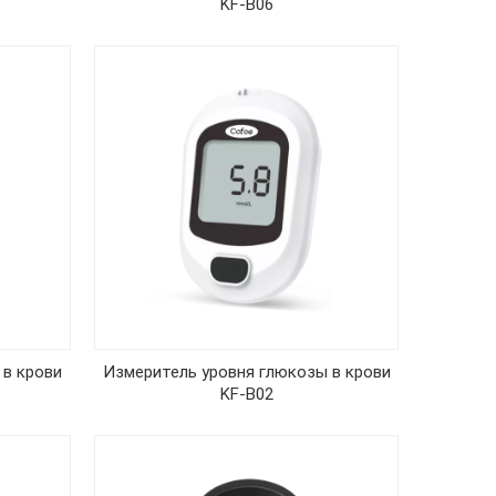
KF-B06
 в крови
Измеритель уровня глюкозы в крови
KF-B02