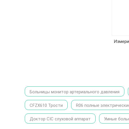
Измери
Больницы монитор артериального давления
CFZX610 Трости
R06 полные электрически
Доктор CIC слуховой аппарат
Умные боль