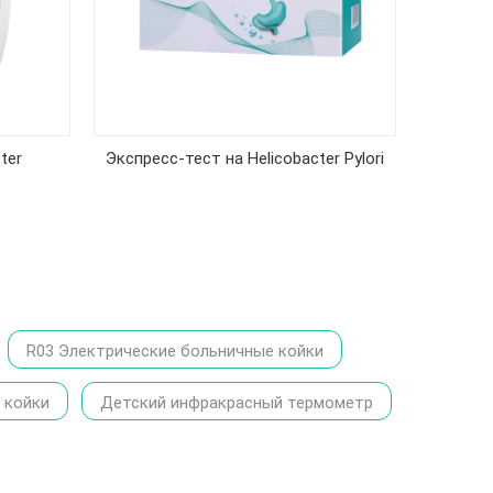
86-1370
ter
Экспресс-тест на Helicobacter Pylori
R03 Электрические больничные койки
 койки
Детский инфракрасный термометр