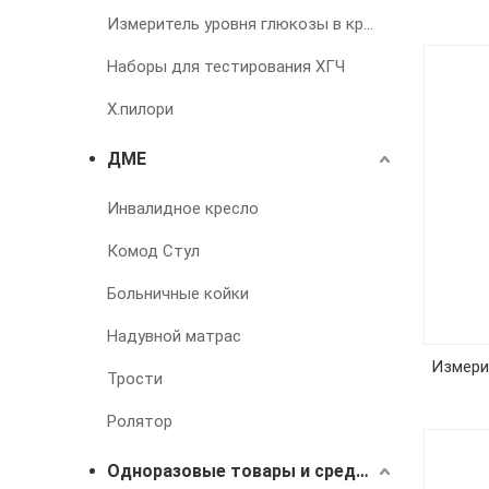
Измеритель уровня глюкозы в крови
Наборы для тестирования ХГЧ
Х.пилори
ДМЕ
Инвалидное кресло
Комод Стул
Больничные койки
Надувной матрас
Измери
Трости
Ролятор
Одноразовые товары и средства для лечения недержания