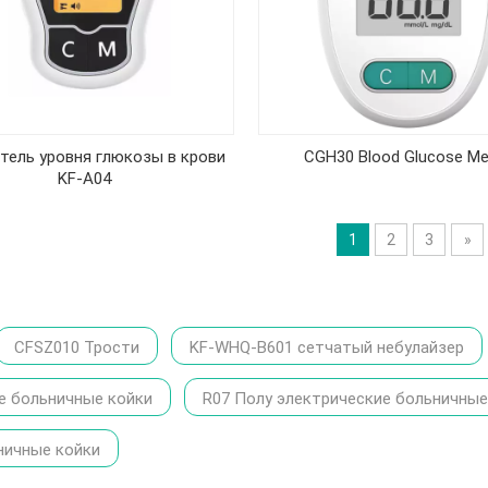
тель уровня глюкозы в крови
CGH30 Blood Glucose Me
KF-A04
1
2
3
»
CFSZ010 Трости
KF-WHQ-B601 сетчатый небулайзер
е больничные койки
R07 Полу электрические больничные
ничные койки