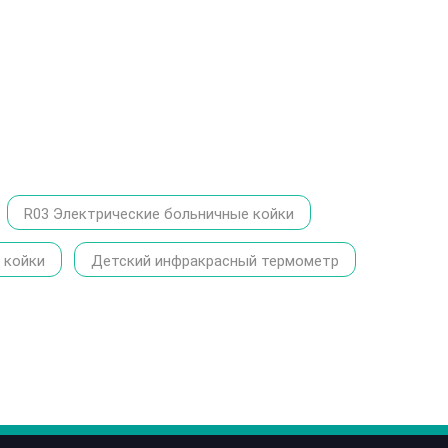
R03 Электрические больничные койки
 койки
Детский инфракрасный термометр
86-1370