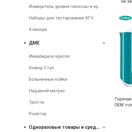
на з
Измеритель уровня глюкозы в крови
Наборы для тестирования ХГЧ
Х.пилори
ДМЕ
Инвалидное кресло
Комод Стул
Больничные койки
Надувной матрас
Горячая
Трости
OEM тол
Ролятор
Одноразовые товары и средства для лечения недержания