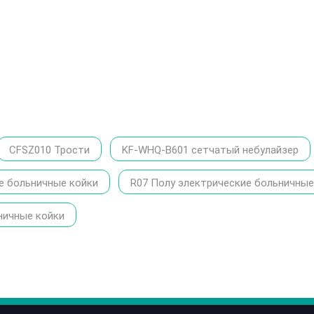
CFSZ010 Трости
KF-WHQ-B601 сетчатый небулайзер
е больничные койки
R07 Полу электрические больничные
ничные койки