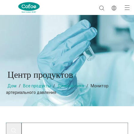
Центр продуктов
Дом
/
Все продукты
/
Диагностика
/
Монитор
артериального давления