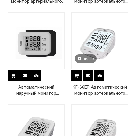
монитор артериального
монитор артериального
давления на плече
давления на плече
видео
Автоматический
KF-66EP Автоматический
наручный монитор
монитор артериального
артериального давления
давления на плече
KF-75B