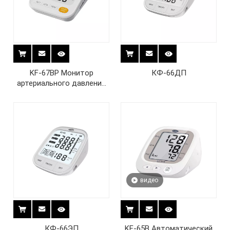
KF-67BP Монитор
КФ-66ДП
артериального давления
для обнаружения
мерцательной аритмии
видео
КФ-66ЭП
KF-65B Автоматический