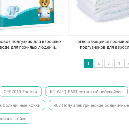
овое подгузник для взрослых
Поглощающийся производ
аводе для пожилых людей и
подгузников для взросл
беременных
1
2
3
4
CFSZ010 Трости
KF-WHQ-B601 сетчатый небулайзер
е больничные койки
R07 Полу электрические больничные
ничные койки