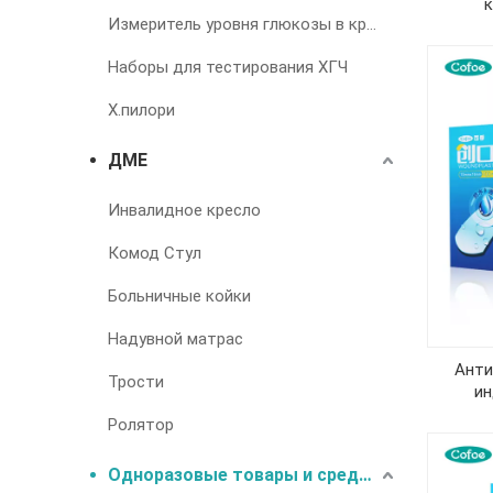
к
Измеритель уровня глюкозы в крови
Наборы для тестирования ХГЧ
Х.пилори
ДМЕ
Инвалидное кресло
Комод Стул
Больничные койки
Надувной матрас
Анти
Трости
ин
Ролятор
Одноразовые товары и средства для лечения недержания