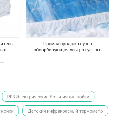
86-1370
итель
Прямая продажа супер
ых.
абсорбирующая ультра густого
одноразового одноразового
подгузника для взрослых
»
R03 Электрические больничные койки
 койки
Детский инфракрасный термометр