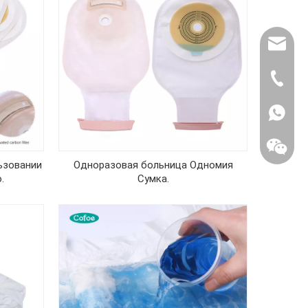
export@
(86) 07
86-1370
ьзовании
Одноразовая больница Одномия
.
Сумка.