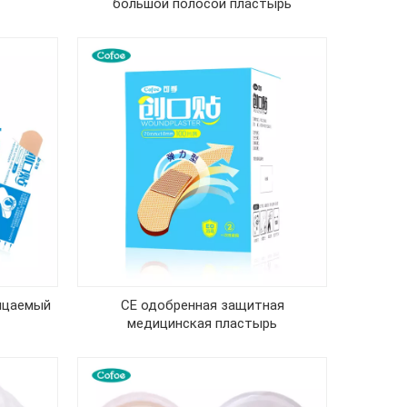
большой полосой пластырь
ицаемый
CE одобренная защитная
медицинская пластырь