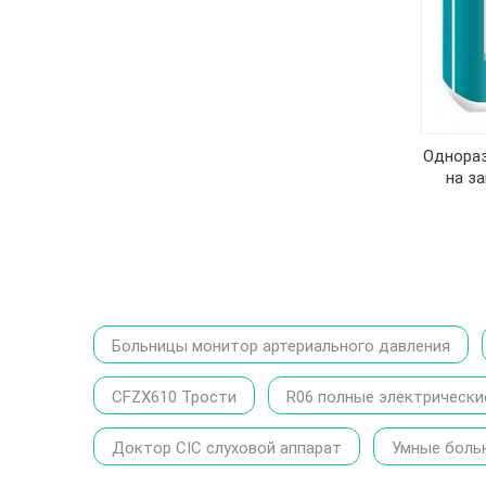
Однораз
на з
Больницы монитор артериального давления
CFZX610 Трости
R06 полные электрически
Доктор CIC слуховой аппарат
Умные боль