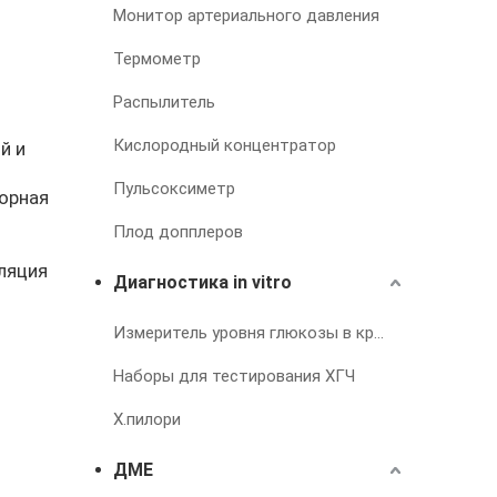
Монитор артериального давления
Термометр
Распылитель
Кислородный концентратор
й и
Пульсоксиметр
торная
Плод допплеров
ляция
Диагностика in vitro
Измеритель уровня глюкозы в крови
Наборы для тестирования ХГЧ
Х.пилори
ДМЕ