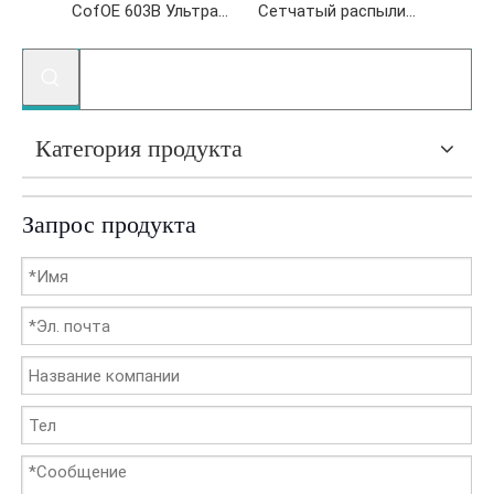
Сетчатый распылитель KF-WHQ-603B
CofOE 603B Ультразвуковая сетчатая небулайзер
Сетчатый распылитель KF-WHQ-601B
Категория продукта
Запрос продукта