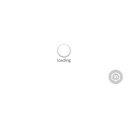
loading
Поделиться с:
KF-SYIV-001 Складной ручной
подлокотник для инвалидной коляски,