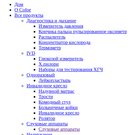
Дом
О Cofoe
Все продукты
Диагностика и дыхание
Измеритель давления
Кончика пальца пульсированное оксиметр
Распылитель
Концентратор кислорода
Термометр
IVD
Глюкозой измеритель
Х.пилори
Наборы для тестирования ХГЧ
Одноразовый
Лейкопластырь
Инвалидное кресло
Надувной матрас
Трости
Комодный стул
Больничные койки
Инвалидное кресло
Ролятор
Слуховые аппараты
Слуховые аппараты
Недержание