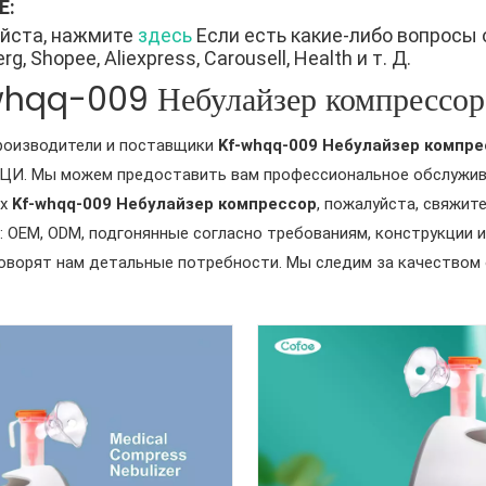
Е:
йста, нажмите
здесь
Если есть какие-либо вопросы 
g, Shopee, Aliexpress, Carousell, Health и т. Д.
hqq-009 Небулайзер компрессор
роизводители и поставщики
Kf-whqq-009 Небулайзер компре
И. Мы можем предоставить вам профессиональное обслуживан
ах
Kf-whqq-009 Небулайзер компрессор
, пожалуйста, свяжит
: OEM, ODM, подгонянные согласно требованиям, конструкции 
говорят нам детальные потребности. Мы следим за качеством 