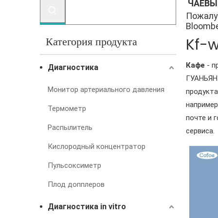
ЧАЕВЫ
Пожалу
Bloomber
Категория продукта
Kf-w
Кафе
- п
Диагностика
ГУАНЬЯНЦ
Монитор артериального давления
продукт
например
Термометр
почте и 
Распылитель
сервиса.
Кислородный концентратор
Пульсоксиметр
Плод допплеров
Диагностика in vitro