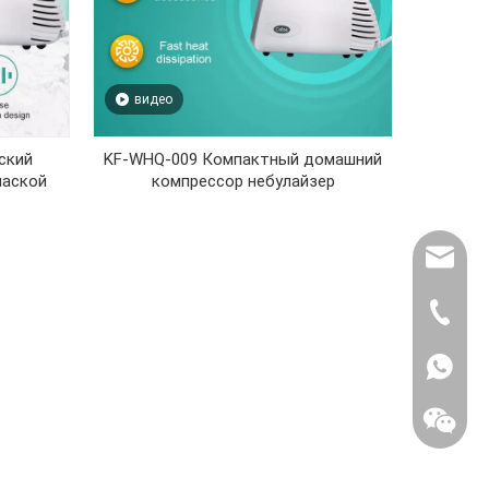
видео
ский
KF-WHQ-009 Компактный домашний
маской
компрессор небулайзер
export@
(86) 07
86-1370