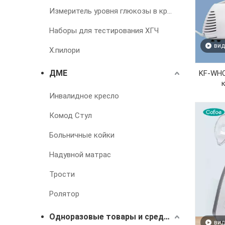
Измеритель уровня глюкозы в крови
Наборы для тестирования ХГЧ
вид
Х.пилори
ДМЕ
KF-WHQ
Инвалидное кресло
Комод Стул
Больничные койки
Надувной матрас
Трости
Ролятор
Одноразовые товары и средства для лечения недержания
вид