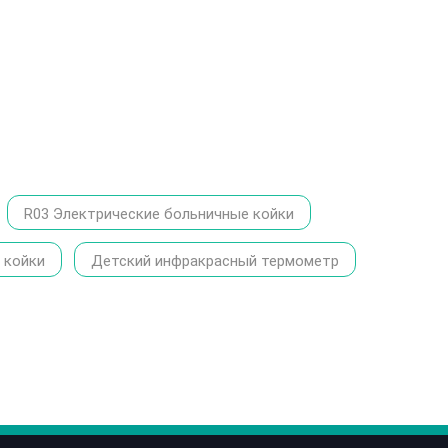
R03 Электрические больничные койки
 койки
Детский инфракрасный термометр
86-1370