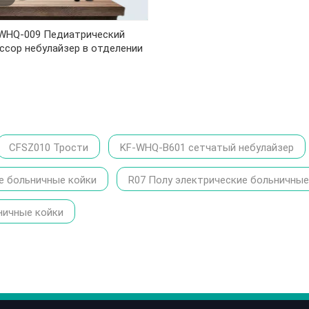
WHQ-009 Педиатрический
ссор небулайзер в отделении
CFSZ010 Трости
KF-WHQ-B601 сетчатый небулайзер
е больничные койки
R07 Полу электрические больничные
ничные койки