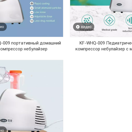
ео
видео
-009 портативный домашний
KF-WHQ-009 Педиатриче
компрессор небулайзер
компрессор небулайзер с 
ео