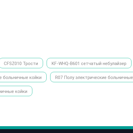
CFSZ010 Трости
KF-WHQ-B601 сетчатый небулайзер
е больничные койки
R07 Полу электрические больничные
ничные койки