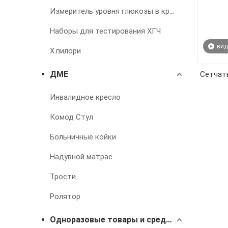
Измеритель уровня глюкозы в крови
Наборы для тестирования ХГЧ
вид
Х.пилори
ДМЕ
Сетчат
Инвалидное кресло
Комод Стул
Больничные койки
Надувной матрас
Трости
Ролятор
Одноразовые товары и средства для лечения недержания