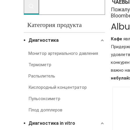
ЧАЕВЫ
Пожалу
Bloomber
Категория продукта
Albu
Кафе
явл
Диагностика
Придержи
Монитор артериального давления
удовлетв
конкурен
Термометр
важно на
Распылитель
небулай
Кислородный концентратор
Пульсоксиметр
Плод допплеров
Диагностика in vitro