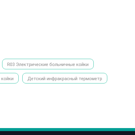
R03 Электрические больничные койки
 койки
Детский инфракрасный термометр
86-1370