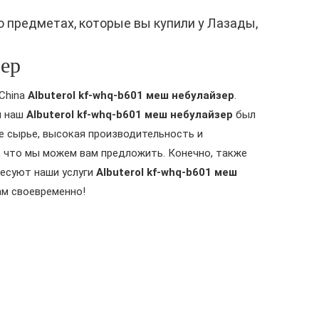
о предметах, которые вы купили у Лазады,
ер
China
Albuterol kf-whq-b601 меш небулайзер
.
ы наш
Albuterol kf-whq-b601 меш небулайзер
был
е сырье, высокая производительность и
о, что мы можем вам предложить. Конечно, также
ресуют наши услуги
Albuterol kf-whq-b601 меш
ам своевременно!