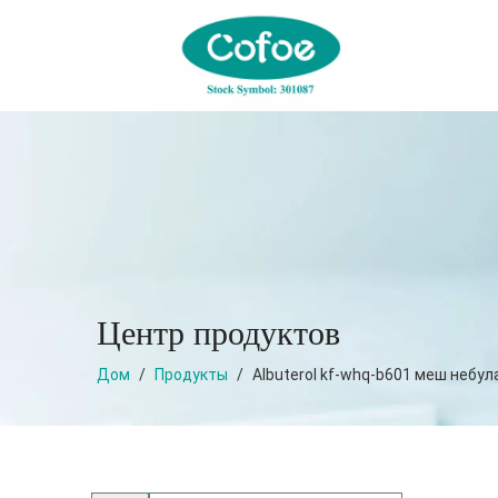
Центр продуктов
Дом
/
Продукты
/
Albuterol kf-whq-b601 меш небул