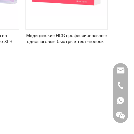
 на
Медицинские HCG профессиональные
ию ХГЧ
одношаговые быстрые тест-полоски
для женского теста на беременность
export@
(86) 07
86-1370