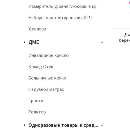
Измеритель уровня глюкозы в крови
Наборы для тестирования ХГЧ
Х.пилори
До
бере
ДМЕ
Инвалидное кресло
Комод Стул
Больничные койки
Надувной матрас
Трости
Ролятор
Одноразовые товары и средства для лечения недержания