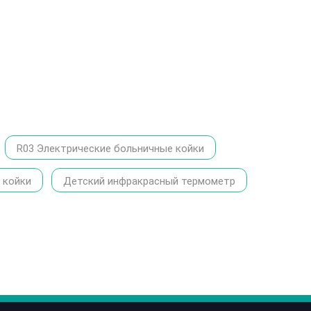
R03 Электрические больничные койки
 койки
Детский инфракрасный термометр
86-1370