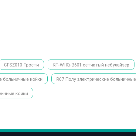
CFSZ010 Трости
KF-WHQ-B601 сетчатый небулайзер
е больничные койки
R07 Полу электрические больничные
ничные койки