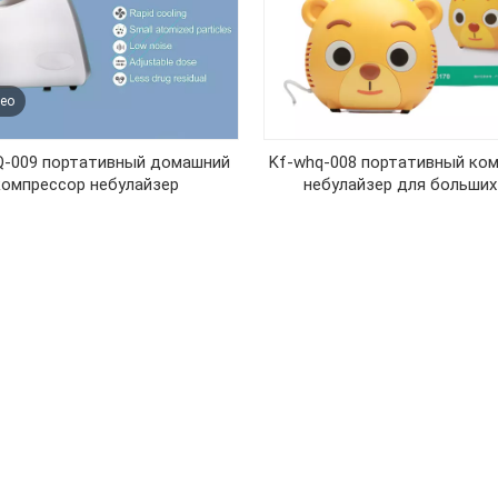
ео
-009 портативный домашний
Kf-whq-008 портативный ко
компрессор небулайзер
небулайзер для больших