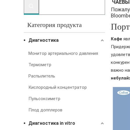
ЧАЕВЫ
Пожалу
Bloomber
Категория продукта
Порт
Кафе
явл
Диагностика
Придержи
Монитор артериального давления
удовлетв
конкурен
Термометр
важно на
Распылитель
небулай
Кислородный концентратор
Пульсоксиметр
Плод допплеров
Диагностика in vitro