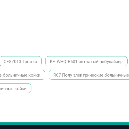
CFSZ010 Трости
KF-WHQ-B601 сетчатый небулайзер
е больничные койки
R07 Полу электрические больничные
ничные койки