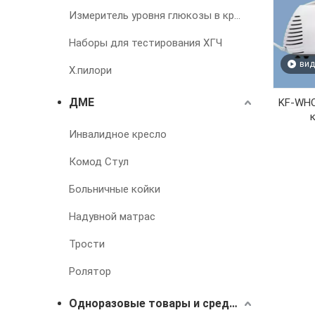
Измеритель уровня глюкозы в крови
Наборы для тестирования ХГЧ
вид
Х.пилори
ДМЕ
KF-WHQ
Инвалидное кресло
Комод Стул
Больничные койки
Надувной матрас
Трости
Ролятор
Одноразовые товары и средства для лечения недержания