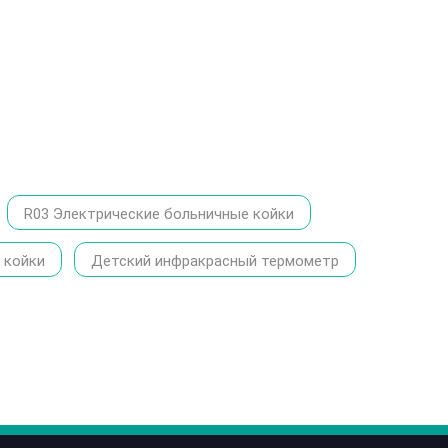
R03 Электрические больничные койки
 койки
Детский инфракрасный термометр
86-1370