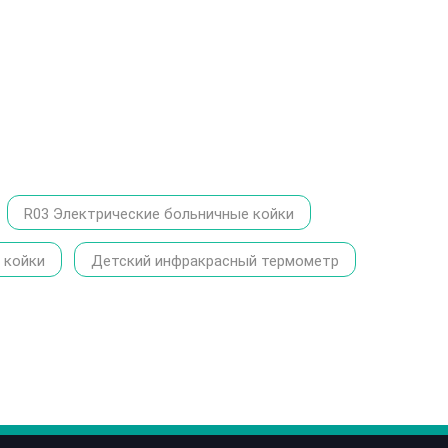
R03 Электрические больничные койки
 койки
Детский инфракрасный термометр
86-1370