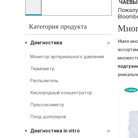
ЧАЕВЫ
Пожалу
Bloomber
Категория продукта
Мног
Имея мно
Диагностика
ассорти
Монитор артериального давления
множеств
подгузн
Термометр
уникаль
Распылитель
Кислородный концентратор
Пульсоксиметр
Плод допплеров
Диагностика in vitro