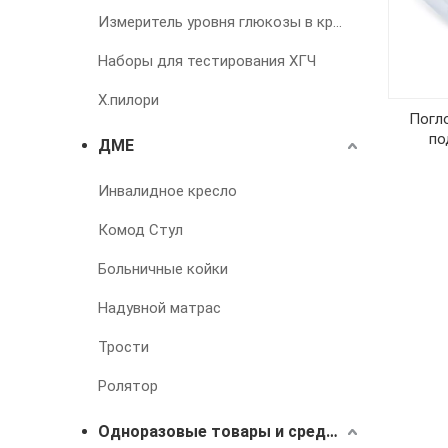
Измеритель уровня глюкозы в крови
Наборы для тестирования ХГЧ
Х.пилори
Погл
по
ДМЕ
Инвалидное кресло
Комод Стул
Больничные койки
Надувной матрас
Трости
Ролятор
Одноразовые товары и средства для лечения недержания