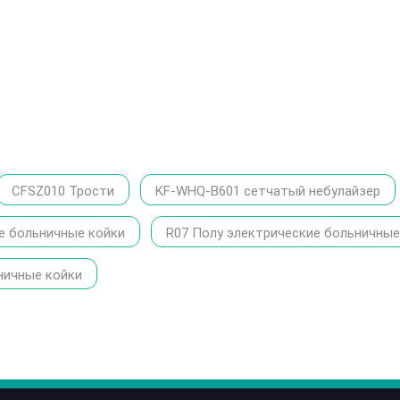
CFSZ010 Трости
KF-WHQ-B601 сетчатый небулайзер
е больничные койки
R07 Полу электрические больничные
ничные койки