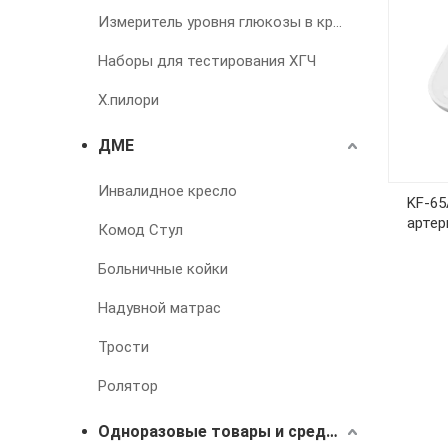
Измеритель уровня глюкозы в крови
Наборы для тестирования ХГЧ
Х.пилори
ДМЕ
Инвалидное кресло
KF-65
артер
Комод Стул
Больничные койки
Надувной матрас
Трости
Ролятор
Одноразовые товары и средства для лечения недержания