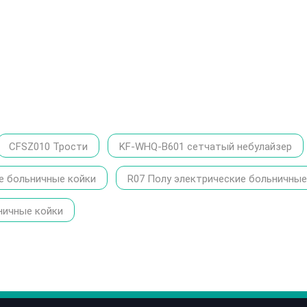
CFSZ010 Трости
KF-WHQ-B601 сетчатый небулайзер
е больничные койки
R07 Полу электрические больничные
ничные койки