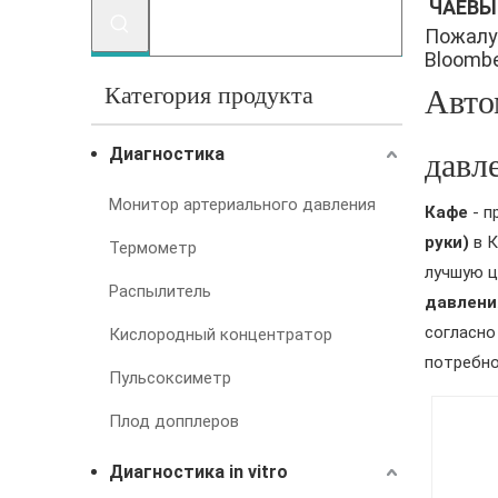
ЧАЕВЫ
Пожалу
Bloomber
Категория продукта
Авто
давл
Диагностика
Монитор артериального давления
Кафе
- п
руки)
в К
Термометр
лучшую ц
Распылитель
давления
согласно
Кислородный концентратор
потребно
Пульсоксиметр
Плод допплеров
Диагностика in vitro