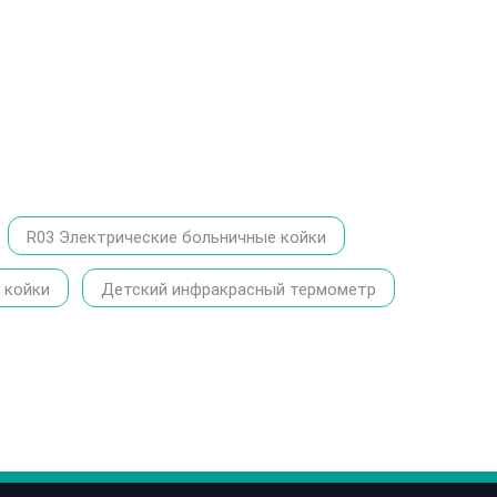
R03 Электрические больничные койки
 койки
Детский инфракрасный термометр
86-1370