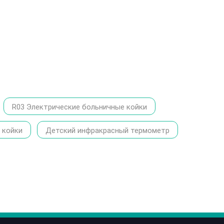
R03 Электрические больничные койки
 койки
Детский инфракрасный термометр
86-1370