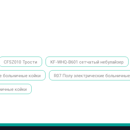
CFSZ010 Трости
KF-WHQ-B601 сетчатый небулайзер
е больничные койки
R07 Полу электрические больничные
ничные койки