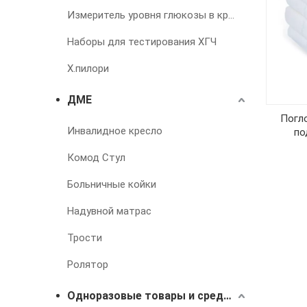
Измеритель уровня глюкозы в крови
Наборы для тестирования ХГЧ
Х.пилори
ДМЕ
Погл
Инвалидное кресло
по
Комод Стул
Больничные койки
Надувной матрас
Трости
Ролятор
Одноразовые товары и средства для лечения недержания