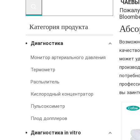
ЧАЕВЫ
Пожалу
Bloomber
Категория продукта
Абсо
Возможно
Диагностика
качеств
Монитор артериального давления
может уд
производ
Термометр
потребно
Распылитель
професси
вы заинт
Кислородный концентратор
Пульсоксиметр
Плод допплеров
Диагностика in vitro