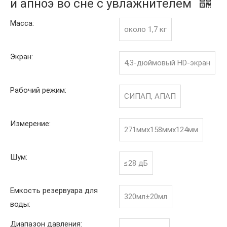
и апноэ во сне с увлажнителем
Масса:
около 1,7 кг
Экран:
4,3-дюймовый HD-экран
Рабочий режим:
СИПАП, АПАП
Измерение:
271ммx158ммx124мм
Шум:
≤28 дБ
Емкость резервуара для
320мл±20мл
воды:
Диапазон давления: