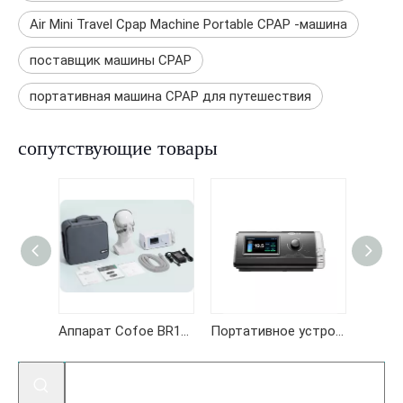
Air Mini Travel Cpap Machine Portable CPAP -машина
поставщик машины CPAP
портативная машина CPAP для путешествия
сопутствующие товары
Портативное устройство cpap apap Cofoe AR120MINI для лечения апноэ во сне
Аппарат Cofoe BR125 BPAP для лечения апноэ во сне
Портативное устройство Cofoe AR120 (серия C9) CPAP и APAP для лечения апноэ во сне