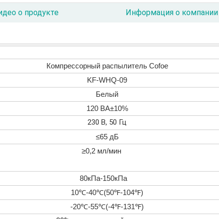
идео о продукте
Информация о компании
Компрессорный распылитель Cofoe
KF-WHQ-09
Белый
120 ВА±10%
230 В, 50 Гц
≤65 дБ
≥0,2 мл/мин
80кПа-150кПа
10℃-40℃(50℉-104℉)
-20℃-55℃(-4℉-131℉)