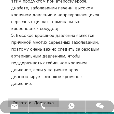
этим продуктом при атеросклерозе, 
диабете, заболевании печени, высоком 
кровяном давлении и непрекращающихся 
серьезных циклах терминальных 
кровеносных сосудов;
5. 
Высокое кровяное давление является 
причиной многих серьезных заболеваний, 
поэтому очень важно следить за базовым 
артериальным давлением, чтобы 
поддерживать стабильное кровяное 
давление, если у пациента врач 
диагностирует высокое кровяное 
давление.
Оплата и Доставка
(86) 0731-84150099
export@cofoe.com
86-13705288331
86-13705288331